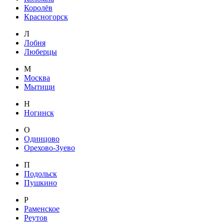
Королёв
Красногорск
Л
Лобня
Люберцы
М
Москва
Мытищи
Н
Ногинск
О
Одинцово
Орехово-Зуево
П
Подольск
Пушкино
Р
Раменское
Реутов