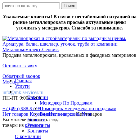
Уважаемые клиенты! В связи с нестабильной ситуацией на
рынке металлопроката просьба актуальные цены
уточнять у менеджеров. Спасибо за понимание.
Продажа металлопроката, кровельных и фасадных материалов
Оставить заявку
Обратный звонок
Главная
Москва
Услуги
info@mk-services.ru
Вакансии
ПН-ПТ 9:00-18:00
Менеджер По Продажам
+7 (495) 988-97-99
Помощник менеджера по продажам
Нет товаров
Корзина
Водитель на газель Next
Нет товаров
Нет товаров
Вы можете положить сюда
Новости
товары из
каталога
Реквизиты
Контакты
О компании