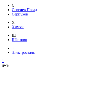
С
Сергиев Посад
Серпухов
Х
Химки
Щ
Щёлково
Э
Электросталь
1
qwe