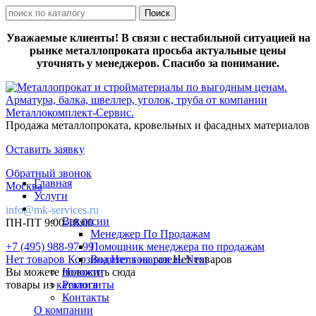
Уважаемые клиенты! В связи с нестабильной ситуацией на
рынке металлопроката просьба актуальные цены
уточнять у менеджеров. Спасибо за понимание.
Продажа металлопроката, кровельных и фасадных материалов
Оставить заявку
Обратный звонок
Главная
Москва
Услуги
info@mk-services.ru
Вакансии
ПН-ПТ 9:00-18:00
Менеджер По Продажам
+7 (495) 988-97-99
Помощник менеджера по продажам
Нет товаров
Корзина
Водитель на газель Next
Нет товаров
Нет товаров
Вы можете положить сюда
Новости
товары из
каталога
Реквизиты
Контакты
О компании