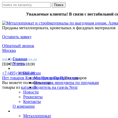
Уважаемые клиенты! В связи с нестабильной с
Продажа металлопроката, кровельных и фасадных материалов
Оставить заявку
Обратный звонок
Москва
Главная
info@mk-services.ru
Услуги
ПН-ПТ 9:00-18:00
+7 (495) 988-97-99
Вакансии
Нет товаров
Корзина
Менеджер По Продажам
Нет товаров
Нет товаров
Вы можете положить сюда
Помощник менеджера по продажам
товары из
каталога
Водитель на газель Next
Новости
Реквизиты
Контакты
О компании
Металлопрокат