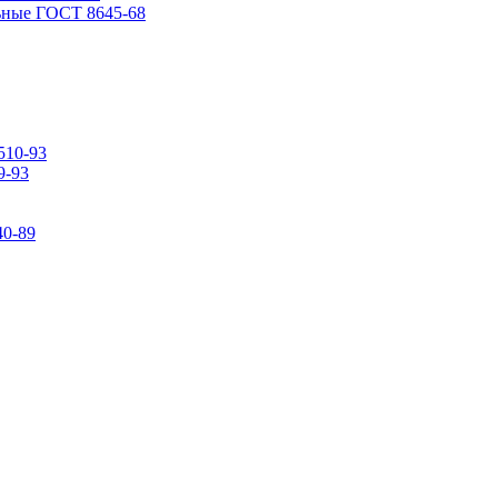
ьные ГОСТ 8645-68
510-93
9-93
0-89