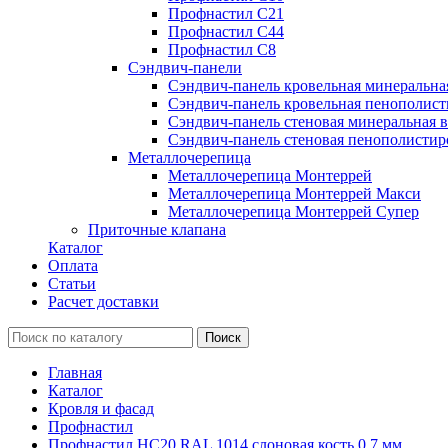
Профнастил С21
Профнастил С44
Профнастил С8
Сэндвич-панели
Сэндвич-панель кровельная минеральна
Сэндвич-панель кровельная пенополист
Сэндвич-панель стеновая минеральная в
Сэндвич-панель стеновая пенополистир
Металлочерепица
Металлочерепица Монтеррей
Металлочерепица Монтеррей Макси
Металлочерепица Монтеррей Супер
Приточные клапана
Каталог
Оплата
Статьи
Расчет доставки
Главная
Каталог
Кровля и фасад
Профнастил
Профнастил НС20 RAL 1014 слоновая кость 0.7 мм