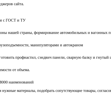
еджеров сайта.
ии с ГОСТ и ТУ
гионы нашей страны, формирование автомобильных и вагонных п
узоподъемности, манипуляторами и автокраном
готовить профнастил, сэндвич панели, сварную балку и гнутый 
мости от объема.
е 8000 наименований
нужные материалы, подобрать сопутствующие товары, согласоват