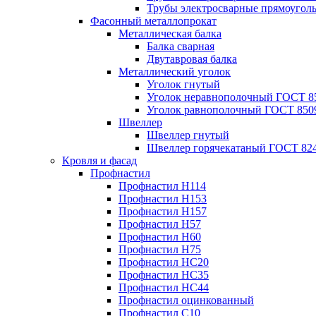
Трубы электросварные прямоугол
Фасонный металлопрокат
Металлическая балка
Балка сварная
Двутавровая балка
Металлический уголок
Уголок гнутый
Уголок неравнополочный ГОСТ 8
Уголок равнополочный ГОСТ 850
Швеллер
Швеллер гнутый
Швеллер горячекатаный ГОСТ 824
Кровля и фасад
Профнастил
Профнастил Н114
Профнастил Н153
Профнастил Н157
Профнастил Н57
Профнастил Н60
Профнастил Н75
Профнастил НС20
Профнастил НС35
Профнастил НС44
Профнастил оцинкованный
Профнастил С10