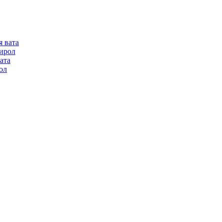
я вата
ирол
ата
ол