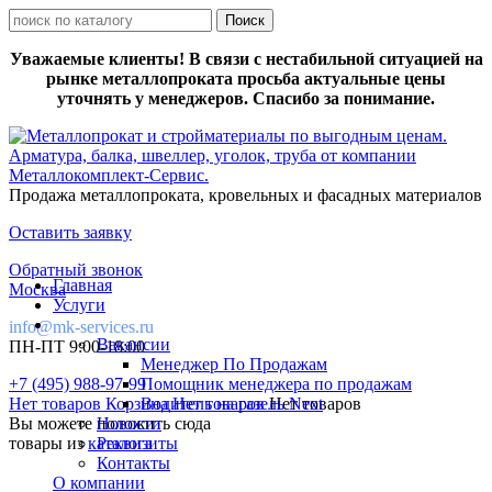
Уважаемые клиенты! В связи с нестабильной ситуацией на
рынке металлопроката просьба актуальные цены
уточнять у менеджеров. Спасибо за понимание.
Продажа металлопроката, кровельных и фасадных материалов
Оставить заявку
Обратный звонок
Главная
Москва
Услуги
info@mk-services.ru
Вакансии
ПН-ПТ 9:00-18:00
Менеджер По Продажам
+7 (495) 988-97-99
Помощник менеджера по продажам
Нет товаров
Корзина
Водитель на газель Next
Нет товаров
Нет товаров
Вы можете положить сюда
Новости
товары из
каталога
Реквизиты
Контакты
О компании