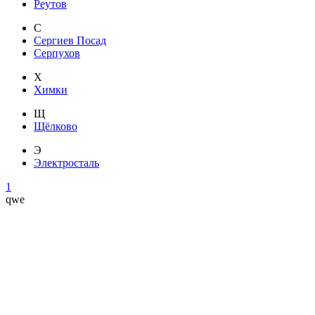
Реутов
С
Сергиев Посад
Серпухов
Х
Химки
Щ
Щёлково
Э
Электросталь
1
qwe