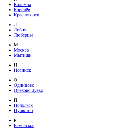
Коломна
Королёв
Красногорск
Л
Лобня
Люберцы
М
Москва
Мытищи
Н
Ногинск
О
Одинцово
Орехово-Зуево
П
Подольск
Пушкино
Р
Раменское