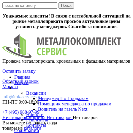
Уважаемые клиенты! В связи с нестабильной ситуацией на
рынке металлопроката просьба актуальные цены
уточнять у менеджеров. Спасибо за понимание.
Продажа металлопроката, кровельных и фасадных материалов
Оставить заявку
Главная
Обратный звонок
Услуги
Москва
Вакансии
info@mk-services.ru
Менеджер По Продажам
ПН-ПТ 9:00-18:00
Помощник менеджера по продажам
Водитель на газель Next
+7 (495) 988-97-99
Новости
Нет товаров
Корзина
Нет товаров
Нет товаров
Реквизиты
Вы можете положить сюда
Контакты
товары из
каталога
О компании