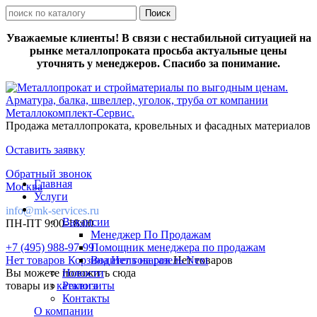
Уважаемые клиенты! В связи с нестабильной ситуацией на
рынке металлопроката просьба актуальные цены
уточнять у менеджеров. Спасибо за понимание.
Продажа металлопроката, кровельных и фасадных материалов
Оставить заявку
Обратный звонок
Главная
Москва
Услуги
info@mk-services.ru
Вакансии
ПН-ПТ 9:00-18:00
Менеджер По Продажам
+7 (495) 988-97-99
Помощник менеджера по продажам
Нет товаров
Корзина
Водитель на газель Next
Нет товаров
Нет товаров
Вы можете положить сюда
Новости
товары из
каталога
Реквизиты
Контакты
О компании