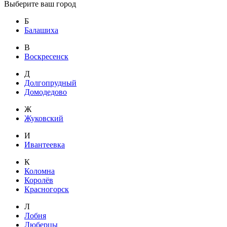
Выберите ваш город
Б
Балашиха
В
Воскресенск
Д
Долгопрудный
Домодедово
Ж
Жуковский
И
Ивантеевка
К
Коломна
Королёв
Красногорск
Л
Лобня
Люберцы