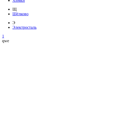
Химки
Щ
Щёлково
Э
Электросталь
1
qwe