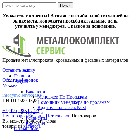
Уважаемые клиенты! В связи с нестабильной ситуацией на
рынке металлопроката просьба актуальные цены
уточнять у менеджеров. Спасибо за понимание.
Продажа металлопроката, кровельных и фасадных материалов
Оставить заявку
Главная
Обратный звонок
Услуги
Москва
Вакансии
info@mk-services.ru
Менеджер По Продажам
ПН-ПТ 9:00-18:00
Помощник менеджера по продажам
Водитель на газель Next
+7 (495) 988-97-99
Новости
Нет товаров
Корзина
Нет товаров
Нет товаров
Реквизиты
Вы можете положить сюда
Контакты
товары из
каталога
О компании