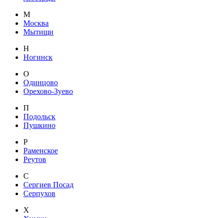
М
Москва
Мытищи
Н
Ногинск
О
Одинцово
Орехово-Зуево
П
Подольск
Пушкино
Р
Раменское
Реутов
С
Сергиев Посад
Серпухов
Х