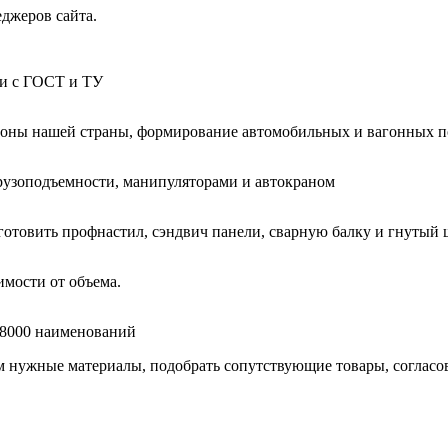
еджеров сайта.
ии с ГОСТ и ТУ
гионы нашей страны, формирование автомобильных и вагонных п
узоподъемности, манипуляторами и автокраном
готовить профнастил, сэндвич панели, сварную балку и гнутый 
мости от объема.
е 8000 наименований
нужные материалы, подобрать сопутствующие товары, согласоват