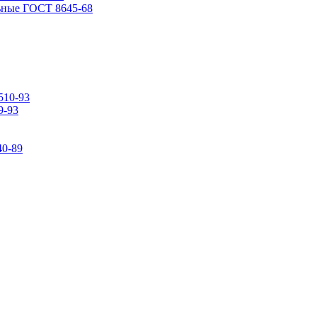
ьные ГОСТ 8645-68
510-93
9-93
0-89