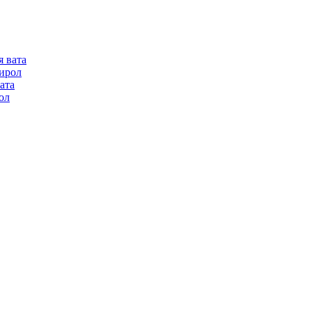
я вата
ирол
ата
ол