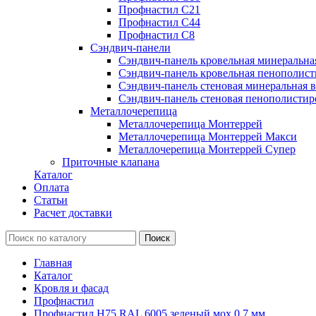
Профнастил С21
Профнастил С44
Профнастил С8
Сэндвич-панели
Сэндвич-панель кровельная минеральна
Сэндвич-панель кровельная пенополист
Сэндвич-панель стеновая минеральная в
Сэндвич-панель стеновая пенополистир
Металлочерепица
Металлочерепица Монтеррей
Металлочерепица Монтеррей Макси
Металлочерепица Монтеррей Супер
Приточные клапана
Каталог
Оплата
Статьи
Расчет доставки
Главная
Каталог
Кровля и фасад
Профнастил
Профнастил Н75 RAL 6005 зеленый мох 0.7 мм