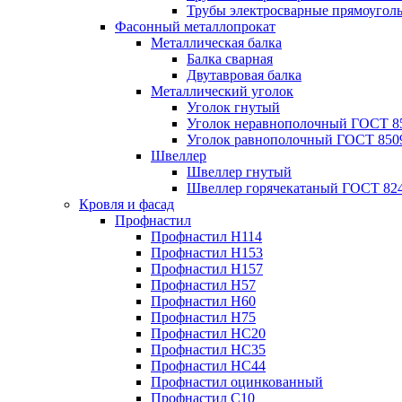
Трубы электросварные прямоугол
Фасонный металлопрокат
Металлическая балка
Балка сварная
Двутавровая балка
Металлический уголок
Уголок гнутый
Уголок неравнополочный ГОСТ 8
Уголок равнополочный ГОСТ 850
Швеллер
Швеллер гнутый
Швеллер горячекатаный ГОСТ 824
Кровля и фасад
Профнастил
Профнастил Н114
Профнастил Н153
Профнастил Н157
Профнастил Н57
Профнастил Н60
Профнастил Н75
Профнастил НС20
Профнастил НС35
Профнастил НС44
Профнастил оцинкованный
Профнастил С10