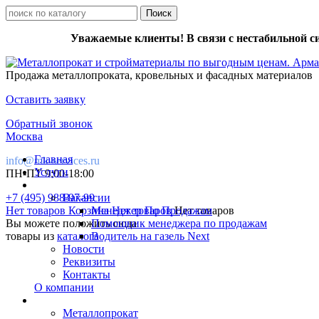
Уважаемые клиенты! В связи с нестабильной с
Продажа металлопроката, кровельных и фасадных материалов
Оставить заявку
Обратный звонок
Москва
Главная
info@mk-services.ru
Услуги
ПН-ПТ 9:00-18:00
+7 (495) 988-97-99
Вакансии
Нет товаров
Корзина
Менеджер По Продажам
Нет товаров
Нет товаров
Вы можете положить сюда
Помощник менеджера по продажам
товары из
каталога
Водитель на газель Next
Новости
Реквизиты
Контакты
О компании
Металлопрокат