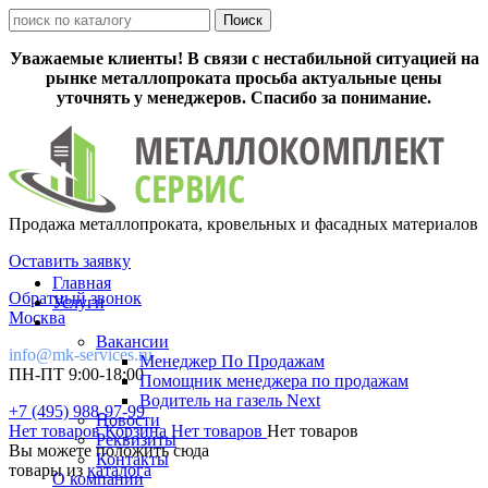
Уважаемые клиенты! В связи с нестабильной ситуацией на
рынке металлопроката просьба актуальные цены
уточнять у менеджеров. Спасибо за понимание.
Продажа металлопроката, кровельных и фасадных материалов
Оставить заявку
Главная
Обратный звонок
Услуги
Москва
Вакансии
info@mk-services.ru
Менеджер По Продажам
ПН-ПТ 9:00-18:00
Помощник менеджера по продажам
Водитель на газель Next
+7 (495) 988-97-99
Новости
Нет товаров
Корзина
Нет товаров
Нет товаров
Реквизиты
Вы можете положить сюда
Контакты
товары из
каталога
О компании