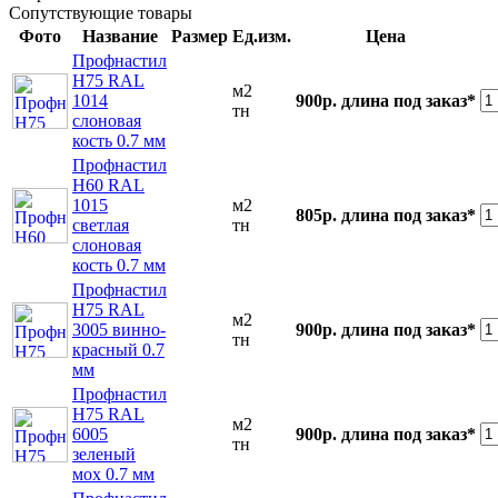
Сопутствующие товары
Фото
Название
Размер
Ед.изм.
Цена
Профнастил
Н75 RAL
м2
1014
900р.
длина под заказ*
тн
слоновая
кость 0.7 мм
Профнастил
Н60 RAL
1015
м2
805р.
длина под заказ*
светлая
тн
слоновая
кость 0.7 мм
Профнастил
Н75 RAL
м2
3005 винно-
900р.
длина под заказ*
тн
красный 0.7
мм
Профнастил
Н75 RAL
м2
6005
900р.
длина под заказ*
тн
зеленый
мох 0.7 мм