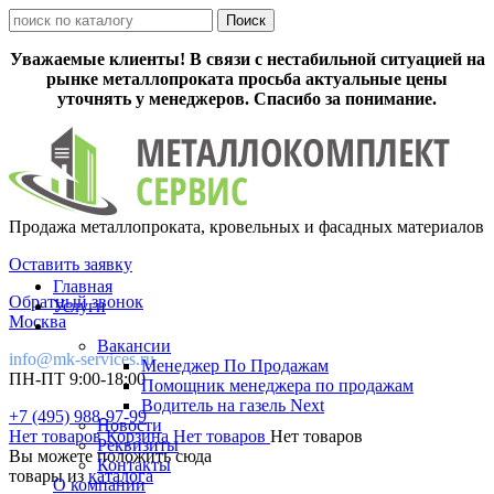
Уважаемые клиенты! В связи с нестабильной ситуацией на
рынке металлопроката просьба актуальные цены
уточнять у менеджеров. Спасибо за понимание.
Продажа металлопроката, кровельных и фасадных материалов
Оставить заявку
Главная
Обратный звонок
Услуги
Москва
Вакансии
info@mk-services.ru
Менеджер По Продажам
ПН-ПТ 9:00-18:00
Помощник менеджера по продажам
Водитель на газель Next
+7 (495) 988-97-99
Новости
Нет товаров
Корзина
Нет товаров
Нет товаров
Реквизиты
Вы можете положить сюда
Контакты
товары из
каталога
О компании