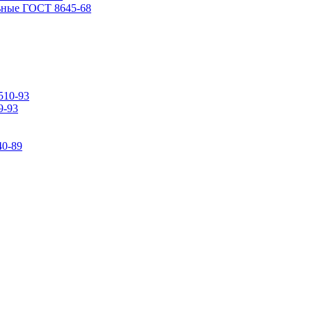
ьные ГОСТ 8645-68
510-93
9-93
0-89