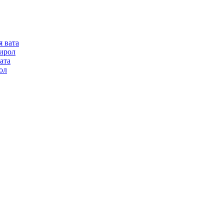
я вата
ирол
ата
ол