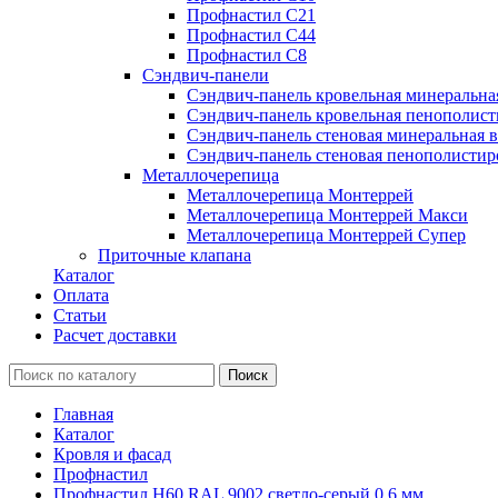
Профнастил С21
Профнастил С44
Профнастил С8
Сэндвич-панели
Сэндвич-панель кровельная минеральна
Сэндвич-панель кровельная пенополист
Сэндвич-панель стеновая минеральная в
Сэндвич-панель стеновая пенополистир
Металлочерепица
Металлочерепица Монтеррей
Металлочерепица Монтеррей Макси
Металлочерепица Монтеррей Супер
Приточные клапана
Каталог
Оплата
Статьи
Расчет доставки
Главная
Каталог
Кровля и фасад
Профнастил
Профнастил Н60 RAL 9002 светло-серый 0.6 мм