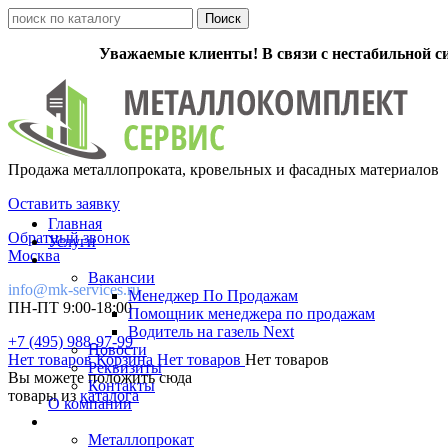
Уважаемые клиенты! В связи с нестабильной с
Продажа металлопроката, кровельных и фасадных материалов
Оставить заявку
Главная
Обратный звонок
Услуги
Москва
Вакансии
info@mk-services.ru
Менеджер По Продажам
ПН-ПТ 9:00-18:00
Помощник менеджера по продажам
Водитель на газель Next
+7 (495) 988-97-99
Новости
Нет товаров
Корзина
Нет товаров
Нет товаров
Реквизиты
Вы можете положить сюда
Контакты
товары из
каталога
О компании
Металлопрокат