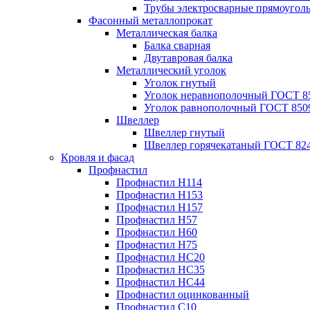
Трубы электросварные прямоугол
Фасонный металлопрокат
Металлическая балка
Балка сварная
Двутавровая балка
Металлический уголок
Уголок гнутый
Уголок неравнополочный ГОСТ 8
Уголок равнополочный ГОСТ 850
Швеллер
Швеллер гнутый
Швеллер горячекатаный ГОСТ 824
Кровля и фасад
Профнастил
Профнастил Н114
Профнастил Н153
Профнастил Н157
Профнастил Н57
Профнастил Н60
Профнастил Н75
Профнастил НС20
Профнастил НС35
Профнастил НС44
Профнастил оцинкованный
Профнастил С10