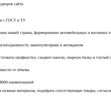
еджеров сайта.
ии с ГОСТ и ТУ
гионы нашей страны, формирование автомобильных и вагонных п
узоподъемности, манипуляторами и автокраном
готовить профнастил, сэндвич панели, сварную балку и гнутый 
мости от объема.
е 8000 наименований
нужные материалы, подобрать сопутствующие товары, согласоват