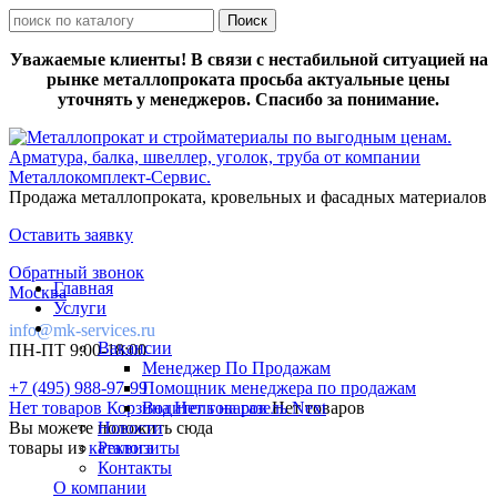
Уважаемые клиенты! В связи с нестабильной ситуацией на
рынке металлопроката просьба актуальные цены
уточнять у менеджеров. Спасибо за понимание.
Продажа металлопроката, кровельных и фасадных материалов
Оставить заявку
Обратный звонок
Главная
Москва
Услуги
info@mk-services.ru
Вакансии
ПН-ПТ 9:00-18:00
Менеджер По Продажам
+7 (495) 988-97-99
Помощник менеджера по продажам
Нет товаров
Корзина
Водитель на газель Next
Нет товаров
Нет товаров
Вы можете положить сюда
Новости
товары из
каталога
Реквизиты
Контакты
О компании