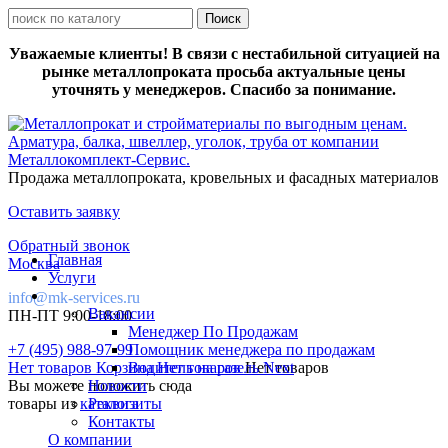
Уважаемые клиенты! В связи с нестабильной ситуацией на
рынке металлопроката просьба актуальные цены
уточнять у менеджеров. Спасибо за понимание.
Продажа металлопроката, кровельных и фасадных материалов
Оставить заявку
Обратный звонок
Главная
Москва
Услуги
info@mk-services.ru
Вакансии
ПН-ПТ 9:00-18:00
Менеджер По Продажам
+7 (495) 988-97-99
Помощник менеджера по продажам
Нет товаров
Корзина
Водитель на газель Next
Нет товаров
Нет товаров
Вы можете положить сюда
Новости
товары из
каталога
Реквизиты
Контакты
О компании