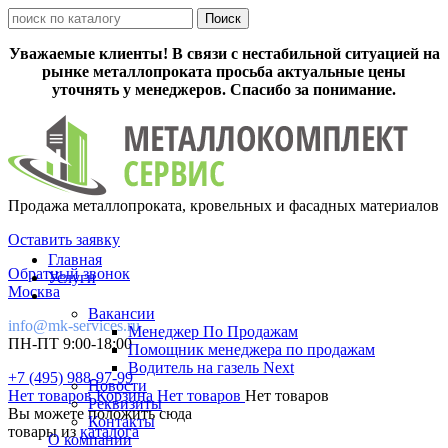
Уважаемые клиенты! В связи с нестабильной ситуацией на
рынке металлопроката просьба актуальные цены
уточнять у менеджеров. Спасибо за понимание.
Продажа металлопроката, кровельных и фасадных материалов
Оставить заявку
Главная
Обратный звонок
Услуги
Москва
Вакансии
info@mk-services.ru
Менеджер По Продажам
ПН-ПТ 9:00-18:00
Помощник менеджера по продажам
Водитель на газель Next
+7 (495) 988-97-99
Новости
Нет товаров
Корзина
Нет товаров
Нет товаров
Реквизиты
Вы можете положить сюда
Контакты
товары из
каталога
О компании