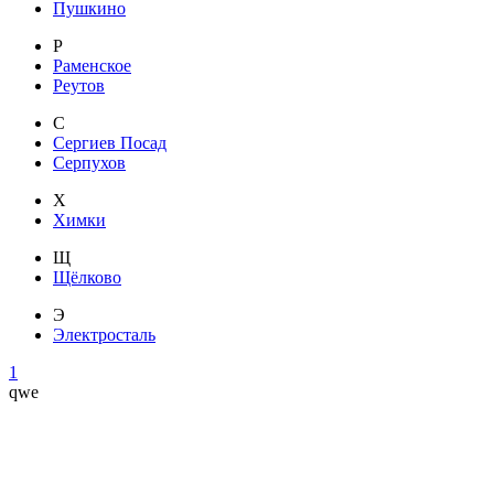
Пушкино
Р
Раменское
Реутов
С
Сергиев Посад
Серпухов
Х
Химки
Щ
Щёлково
Э
Электросталь
1
qwe