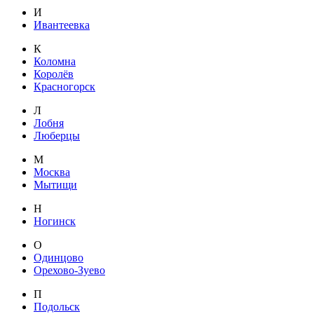
И
Ивантеевка
К
Коломна
Королёв
Красногорск
Л
Лобня
Люберцы
М
Москва
Мытищи
Н
Ногинск
О
Одинцово
Орехово-Зуево
П
Подольск