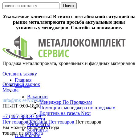
Уважаемые клиенты! В связи с нестабильной ситуацией на
рынке металлопроката просьба актуальные цены
уточнять у менеджеров. Спасибо за понимание.
Продажа металлопроката, кровельных и фасадных материалов
Оставить заявку
Главная
Обратный звонок
Услуги
Москва
Вакансии
info@mk-services.ru
Менеджер По Продажам
ПН-ПТ 9:00-18:00
Помощник менеджера по продажам
Водитель на газель Next
+7 (495) 988-97-99
Новости
Нет товаров
Корзина
Нет товаров
Нет товаров
Реквизиты
Вы можете положить сюда
Контакты
товары из
каталога
О компании