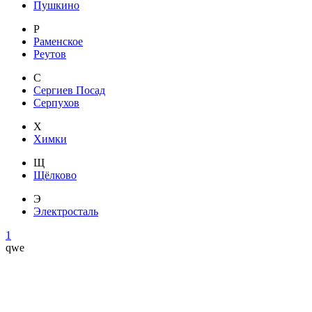
Пушкино
Р
Раменское
Реутов
С
Сергиев Посад
Серпухов
Х
Химки
Щ
Щёлково
Э
Электросталь
1
qwe