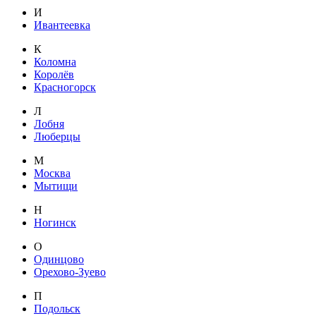
И
Ивантеевка
К
Коломна
Королёв
Красногорск
Л
Лобня
Люберцы
М
Москва
Мытищи
Н
Ногинск
О
Одинцово
Орехово-Зуево
П
Подольск