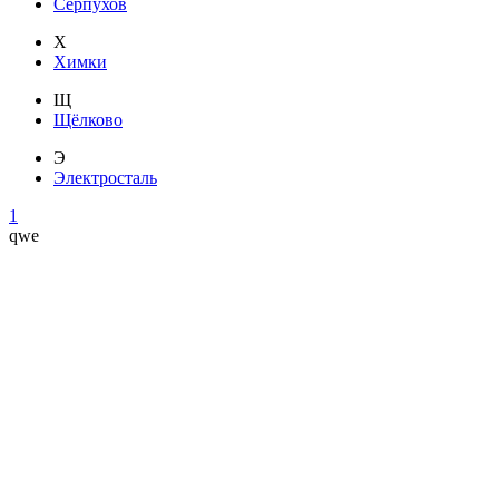
Серпухов
Х
Химки
Щ
Щёлково
Э
Электросталь
1
qwe