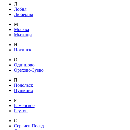
Л
Лобня
Люберцы
М
Москва
Мытищи
Н
Ногинск
О
Одинцово
Орехово-Зуево
П
Подольск
Пушкино
Р
Раменское
Реутов
С
Сергиев Посад