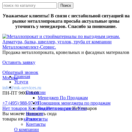
Уважаемые клиенты! В связи с нестабильной ситуацией на
рынке металлопроката просьба актуальные цены
уточнять у менеджеров. Спасибо за понимание.
Продажа металлопроката, кровельных и фасадных материалов
Оставить заявку
Обратный звонок
Главная
Москва
Услуги
info@mk-services.ru
Вакансии
ПН-ПТ 9:00-18:00
Менеджер По Продажам
+7 (495) 988-97-99
Помощник менеджера по продажам
Нет товаров
Корзина
Водитель на газель Next
Нет товаров
Нет товаров
Вы можете положить сюда
Новости
товары из
каталога
Реквизиты
Контакты
О компании