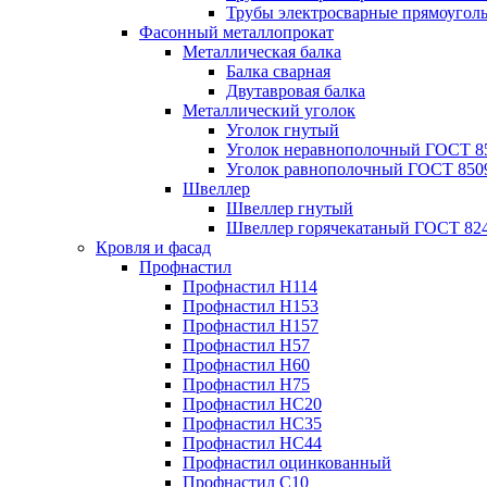
Трубы электросварные прямоугол
Фасонный металлопрокат
Металлическая балка
Балка сварная
Двутавровая балка
Металлический уголок
Уголок гнутый
Уголок неравнополочный ГОСТ 8
Уголок равнополочный ГОСТ 850
Швеллер
Швеллер гнутый
Швеллер горячекатаный ГОСТ 824
Кровля и фасад
Профнастил
Профнастил Н114
Профнастил Н153
Профнастил Н157
Профнастил Н57
Профнастил Н60
Профнастил Н75
Профнастил НС20
Профнастил НС35
Профнастил НС44
Профнастил оцинкованный
Профнастил С10