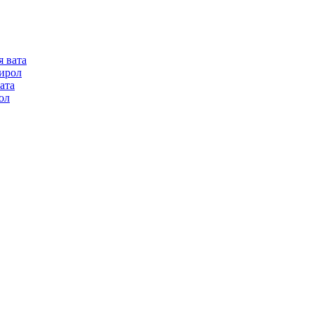
я вата
ирол
ата
ол