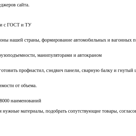
еджеров сайта.
ии с ГОСТ и ТУ
гионы нашей страны, формирование автомобильных и вагонных п
узоподъемности, манипуляторами и автокраном
готовить профнастил, сэндвич панели, сварную балку и гнутый 
мости от объема.
е 8000 наименований
нужные материалы, подобрать сопутствующие товары, согласоват