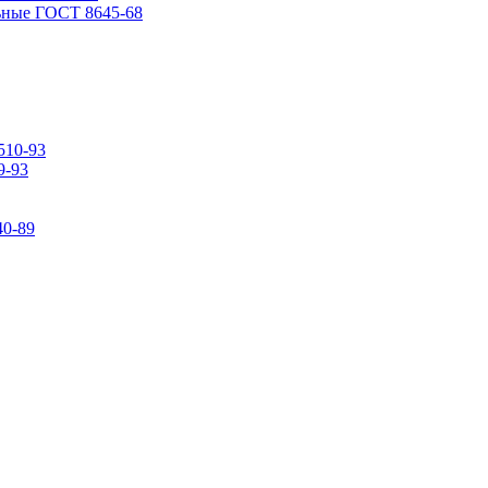
ьные ГОСТ 8645-68
510-93
9-93
0-89