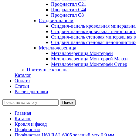
Профнастил С21
Профнастил С44
Профнастил С8
Сэндвич-панели
Сэндвич-панель кровельная минеральна
Сэндвич-панель кровельная пенополист
Сэндвич-панель стеновая минеральная в
Сэндвич-панель стеновая пенополистир
Металлочерепица
Металлочерепица Монтеррей
Металлочерепица Монтеррей Макси
Металлочерепица Монтеррей Супер
Приточные клапана
Каталог
Оплата
Статьи
Расчет доставки
Главная
Каталог
Кровля и фасад
Профнастил
Профнастил Н60 RAL 6005 зеленый мох 0.9 мм