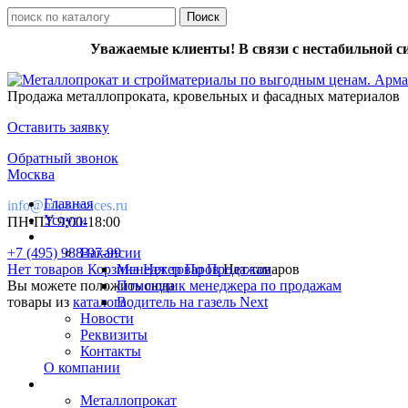
Уважаемые клиенты! В связи с нестабильной с
Продажа металлопроката, кровельных и фасадных материалов
Оставить заявку
Обратный звонок
Москва
Главная
info@mk-services.ru
Услуги
ПН-ПТ 9:00-18:00
+7 (495) 988-97-99
Вакансии
Нет товаров
Корзина
Менеджер По Продажам
Нет товаров
Нет товаров
Вы можете положить сюда
Помощник менеджера по продажам
товары из
каталога
Водитель на газель Next
Новости
Реквизиты
Контакты
О компании
Металлопрокат