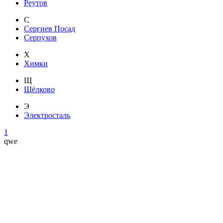
Реутов
С
Сергиев Посад
Серпухов
Х
Химки
Щ
Щёлково
Э
Электросталь
1
qwe