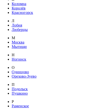
Коломна
Королёв
Красногорск
Л
Лобня
Люберцы
М
Москва
Мытищи
Н
Ногинск
О
Одинцово
Орехово-Зуево
П
Подольск
Пушкино
Р
Раменское