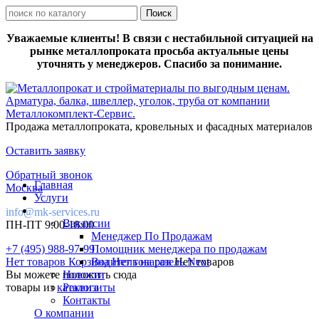
Уважаемые клиенты! В связи с нестабильной ситуацией на
рынке металлопроката просьба актуальные цены
уточнять у менеджеров. Спасибо за понимание.
Продажа металлопроката, кровельных и фасадных материалов
Оставить заявку
Обратный звонок
Главная
Москва
Услуги
info@mk-services.ru
Вакансии
ПН-ПТ 9:00-18:00
Менеджер По Продажам
+7 (495) 988-97-99
Помощник менеджера по продажам
Нет товаров
Корзина
Водитель на газель Next
Нет товаров
Нет товаров
Вы можете положить сюда
Новости
товары из
каталога
Реквизиты
Контакты
О компании