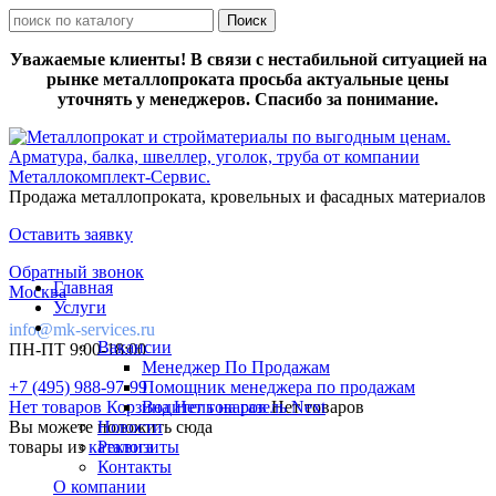
Уважаемые клиенты! В связи с нестабильной ситуацией на
рынке металлопроката просьба актуальные цены
уточнять у менеджеров. Спасибо за понимание.
Продажа металлопроката, кровельных и фасадных материалов
Оставить заявку
Обратный звонок
Главная
Москва
Услуги
info@mk-services.ru
Вакансии
ПН-ПТ 9:00-18:00
Менеджер По Продажам
+7 (495) 988-97-99
Помощник менеджера по продажам
Нет товаров
Корзина
Водитель на газель Next
Нет товаров
Нет товаров
Вы можете положить сюда
Новости
товары из
каталога
Реквизиты
Контакты
О компании