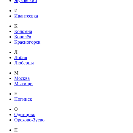
Жуковский
И
Ивантеевка
К
Коломна
Королёв
Красногорск
Л
Лобня
Люберцы
М
Москва
Мытищи
Н
Ногинск
О
Одинцово
Орехово-Зуево
П