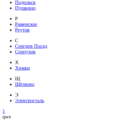
Подольск
Пушкино
Р
Раменское
Реутов
С
Сергиев Посад
Серпухов
Х
Химки
Щ
Щёлково
Э
Электросталь
1
qwe