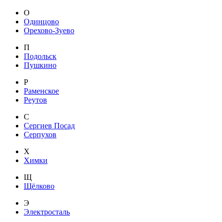
О
Одинцово
Орехово-Зуево
П
Подольск
Пушкино
Р
Раменское
Реутов
С
Сергиев Посад
Серпухов
Х
Химки
Щ
Щёлково
Э
Электросталь