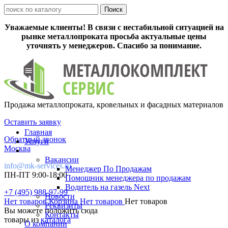
Уважаемые клиенты! В связи с нестабильной ситуацией на
рынке металлопроката просьба актуальные цены
уточнять у менеджеров. Спасибо за понимание.
Продажа металлопроката, кровельных и фасадных материалов
Оставить заявку
Главная
Обратный звонок
Услуги
Москва
Вакансии
info@mk-services.ru
Менеджер По Продажам
ПН-ПТ 9:00-18:00
Помощник менеджера по продажам
Водитель на газель Next
+7 (495) 988-97-99
Новости
Нет товаров
Корзина
Нет товаров
Нет товаров
Реквизиты
Вы можете положить сюда
Контакты
товары из
каталога
О компании