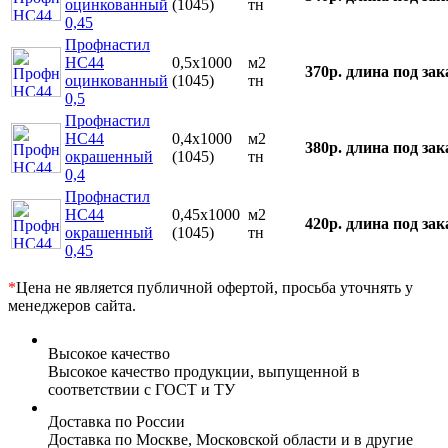
оцинкованный
(1045)
тн
0,45
Профнастил
НС44
0,5х1000
м2
370р.
длина под зак
оцинкованный
(1045)
тн
0,5
Профнастил
НС44
0,4х1000
м2
380р.
длина под зак
окрашенный
(1045)
тн
0,4
Профнастил
НС44
0,45х1000
м2
420р.
длина под зак
окрашенный
(1045)
тн
0,45
*
Цена не является публичной офертой, просьба уточнять у
менеджеров сайта.
Высокое качество
Высокое качество продукции, выпущенной в
соответствии с ГОСТ и ТУ
Доставка по России
Доставка по Москве, Московской области и в другие