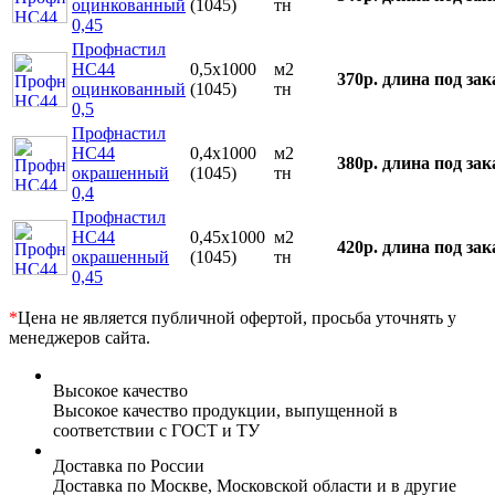
оцинкованный
(1045)
тн
0,45
Профнастил
НС44
0,5х1000
м2
370р.
длина под зак
оцинкованный
(1045)
тн
0,5
Профнастил
НС44
0,4х1000
м2
380р.
длина под зак
окрашенный
(1045)
тн
0,4
Профнастил
НС44
0,45х1000
м2
420р.
длина под зак
окрашенный
(1045)
тн
0,45
*
Цена не является публичной офертой, просьба уточнять у
менеджеров сайта.
Высокое качество
Высокое качество продукции, выпущенной в
соответствии с ГОСТ и ТУ
Доставка по России
Доставка по Москве, Московской области и в другие