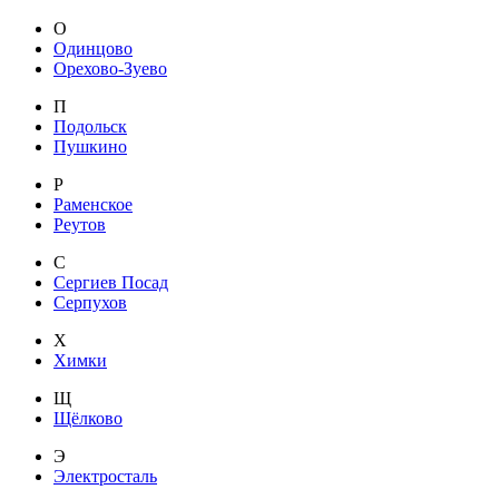
О
Одинцово
Орехово-Зуево
П
Подольск
Пушкино
Р
Раменское
Реутов
С
Сергиев Посад
Серпухов
Х
Химки
Щ
Щёлково
Э
Электросталь