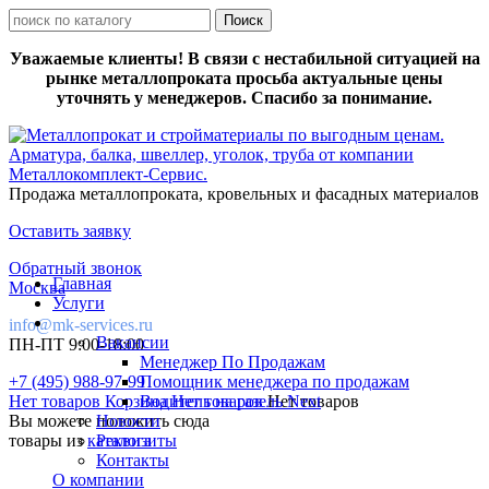
Уважаемые клиенты! В связи с нестабильной ситуацией на
рынке металлопроката просьба актуальные цены
уточнять у менеджеров. Спасибо за понимание.
Продажа металлопроката, кровельных и фасадных материалов
Оставить заявку
Обратный звонок
Главная
Москва
Услуги
info@mk-services.ru
Вакансии
ПН-ПТ 9:00-18:00
Менеджер По Продажам
+7 (495) 988-97-99
Помощник менеджера по продажам
Нет товаров
Корзина
Водитель на газель Next
Нет товаров
Нет товаров
Вы можете положить сюда
Новости
товары из
каталога
Реквизиты
Контакты
О компании