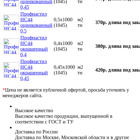
оцинкованный
(1045)
тн
0,45
Профнастил
НС44
0,5х1000
м2
370р.
длина под зак
оцинкованный
(1045)
тн
0,5
Профнастил
НС44
0,4х1000
м2
380р.
длина под зак
окрашенный
(1045)
тн
0,4
Профнастил
НС44
0,45х1000
м2
420р.
длина под зак
окрашенный
(1045)
тн
0,45
*
Цена не является публичной офертой, просьба уточнять у
менеджеров сайта.
Высокое качество
Высокое качество продукции, выпущенной в
соответствии с ГОСТ и ТУ
Доставка по России
Доставка по Москве, Московской области и в другие