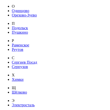
О
Одинцово
Орехово-Зуево
П
Подольск
Пушкино
Р
Раменское
Реутов
С
Сергиев Посад
Серпухов
Х
Химки
Щ
Щёлково
Э
Электросталь