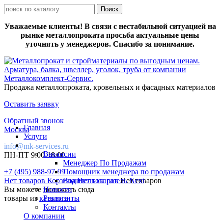
Уважаемые клиенты! В связи с нестабильной ситуацией на
рынке металлопроката просьба актуальные цены
уточнять у менеджеров. Спасибо за понимание.
Продажа металлопроката, кровельных и фасадных материалов
Оставить заявку
Обратный звонок
Главная
Москва
Услуги
info@mk-services.ru
Вакансии
ПН-ПТ 9:00-18:00
Менеджер По Продажам
+7 (495) 988-97-99
Помощник менеджера по продажам
Нет товаров
Корзина
Водитель на газель Next
Нет товаров
Нет товаров
Вы можете положить сюда
Новости
товары из
каталога
Реквизиты
Контакты
О компании