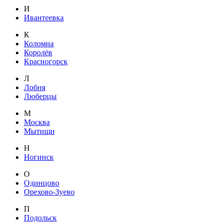
И
Ивантеевка
К
Коломна
Королёв
Красногорск
Л
Лобня
Люберцы
М
Москва
Мытищи
Н
Ногинск
О
Одинцово
Орехово-Зуево
П
Подольск