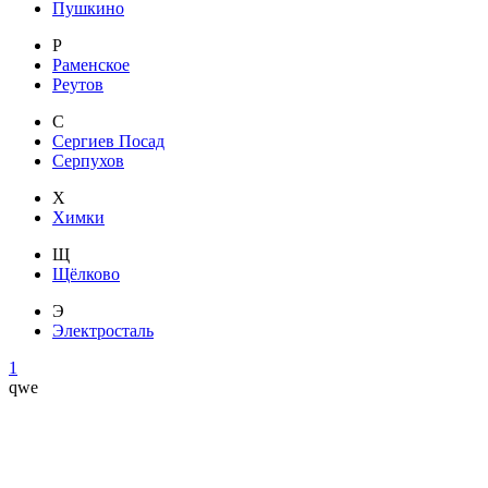
Пушкино
Р
Раменское
Реутов
С
Сергиев Посад
Серпухов
Х
Химки
Щ
Щёлково
Э
Электросталь
1
qwe