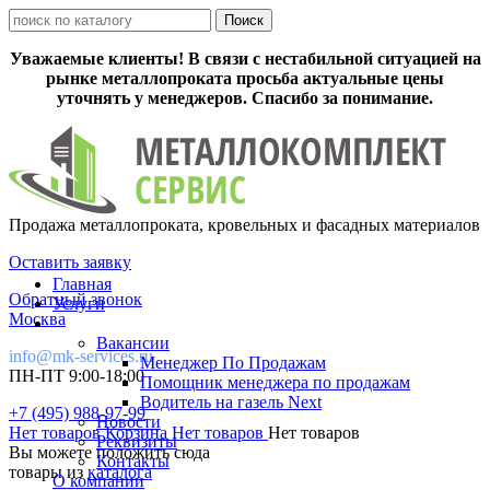
Уважаемые клиенты! В связи с нестабильной ситуацией на
рынке металлопроката просьба актуальные цены
уточнять у менеджеров. Спасибо за понимание.
Продажа металлопроката, кровельных и фасадных материалов
Оставить заявку
Главная
Обратный звонок
Услуги
Москва
Вакансии
info@mk-services.ru
Менеджер По Продажам
ПН-ПТ 9:00-18:00
Помощник менеджера по продажам
Водитель на газель Next
+7 (495) 988-97-99
Новости
Нет товаров
Корзина
Нет товаров
Нет товаров
Реквизиты
Вы можете положить сюда
Контакты
товары из
каталога
О компании