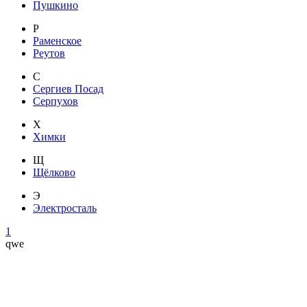
Пушкино
Р
Раменское
Реутов
С
Сергиев Посад
Серпухов
Х
Химки
Щ
Щёлково
Э
Электросталь
1
qwe