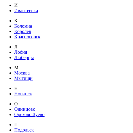
И
Ивантеевка
К
Коломна
Королёв
Красногорск
Л
Лобня
Люберцы
М
Москва
Мытищи
Н
Ногинск
О
Одинцово
Орехово-Зуево
П
Подольск