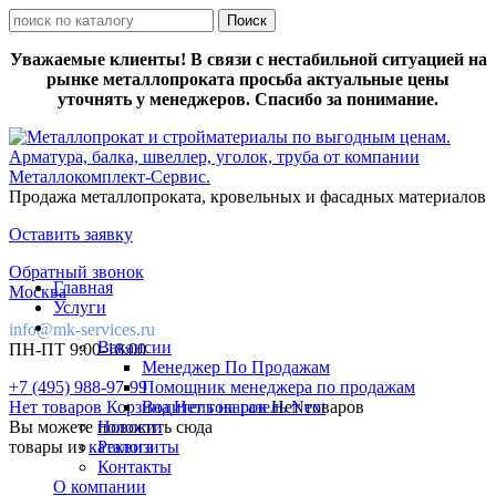
Уважаемые клиенты! В связи с нестабильной ситуацией на
рынке металлопроката просьба актуальные цены
уточнять у менеджеров. Спасибо за понимание.
Продажа металлопроката, кровельных и фасадных материалов
Оставить заявку
Обратный звонок
Главная
Москва
Услуги
info@mk-services.ru
Вакансии
ПН-ПТ 9:00-18:00
Менеджер По Продажам
+7 (495) 988-97-99
Помощник менеджера по продажам
Нет товаров
Корзина
Водитель на газель Next
Нет товаров
Нет товаров
Вы можете положить сюда
Новости
товары из
каталога
Реквизиты
Контакты
О компании