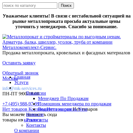
Уважаемые клиенты! В связи с нестабильной ситуацией на
рынке металлопроката просьба актуальные цены
уточнять у менеджеров. Спасибо за понимание.
Продажа металлопроката, кровельных и фасадных материалов
Оставить заявку
Обратный звонок
Главная
Москва
Услуги
info@mk-services.ru
Вакансии
ПН-ПТ 9:00-18:00
Менеджер По Продажам
+7 (495) 988-97-99
Помощник менеджера по продажам
Нет товаров
Корзина
Водитель на газель Next
Нет товаров
Нет товаров
Вы можете положить сюда
Новости
товары из
каталога
Реквизиты
Контакты
О компании