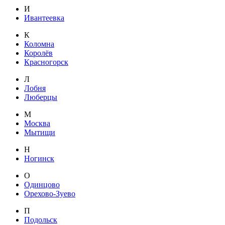
И
Ивантеевка
К
Коломна
Королёв
Красногорск
Л
Лобня
Люберцы
М
Москва
Мытищи
Н
Ногинск
О
Одинцово
Орехово-Зуево
П
Подольск