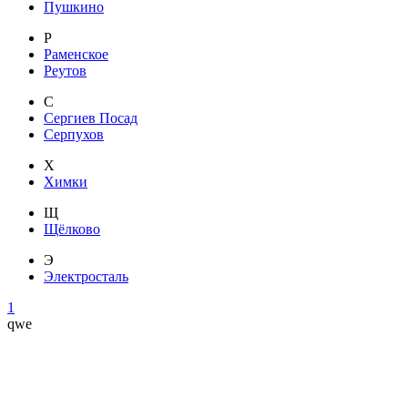
Пушкино
Р
Раменское
Реутов
С
Сергиев Посад
Серпухов
Х
Химки
Щ
Щёлково
Э
Электросталь
1
qwe