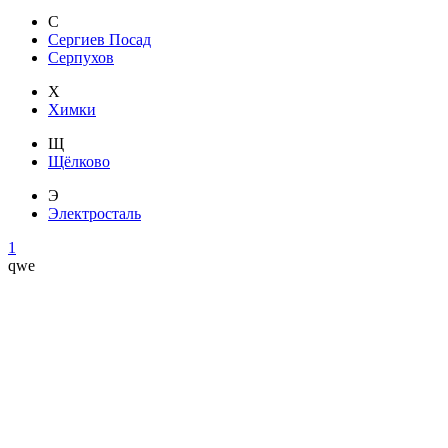
С
Сергиев Посад
Серпухов
Х
Химки
Щ
Щёлково
Э
Электросталь
1
qwe