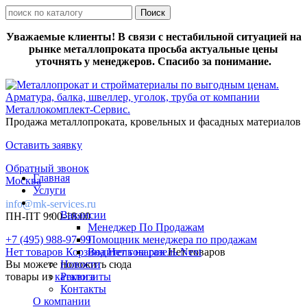
Уважаемые клиенты! В связи с нестабильной ситуацией на
рынке металлопроката просьба актуальные цены
уточнять у менеджеров. Спасибо за понимание.
Продажа металлопроката, кровельных и фасадных материалов
Оставить заявку
Обратный звонок
Главная
Москва
Услуги
info@mk-services.ru
Вакансии
ПН-ПТ 9:00-18:00
Менеджер По Продажам
+7 (495) 988-97-99
Помощник менеджера по продажам
Нет товаров
Корзина
Водитель на газель Next
Нет товаров
Нет товаров
Вы можете положить сюда
Новости
товары из
каталога
Реквизиты
Контакты
О компании