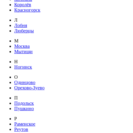
Королёв
Красногорск
Л
Лобня
Люберцы
М
Москва
Мытищи
Н
Ногинск
О
Одинцово
Орехово-Зуево
П
Подольск
Пушкино
Р
Раменское
Реутов