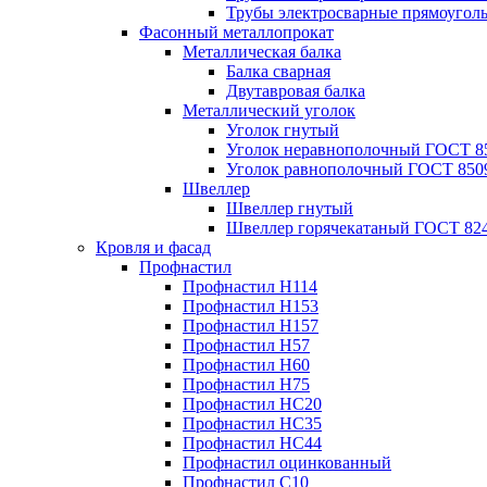
Трубы электросварные прямоугол
Фасонный металлопрокат
Металлическая балка
Балка сварная
Двутавровая балка
Металлический уголок
Уголок гнутый
Уголок неравнополочный ГОСТ 8
Уголок равнополочный ГОСТ 850
Швеллер
Швеллер гнутый
Швеллер горячекатаный ГОСТ 824
Кровля и фасад
Профнастил
Профнастил Н114
Профнастил Н153
Профнастил Н157
Профнастил Н57
Профнастил Н60
Профнастил Н75
Профнастил НС20
Профнастил НС35
Профнастил НС44
Профнастил оцинкованный
Профнастил С10