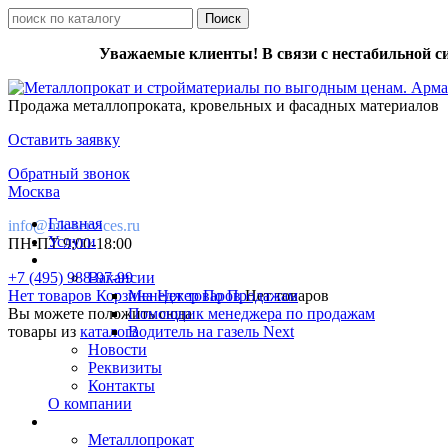
Уважаемые клиенты! В связи с нестабильной с
Продажа металлопроката, кровельных и фасадных материалов
Оставить заявку
Обратный звонок
Москва
Главная
info@mk-services.ru
Услуги
ПН-ПТ 9:00-18:00
+7 (495) 988-97-99
Вакансии
Нет товаров
Корзина
Менеджер По Продажам
Нет товаров
Нет товаров
Вы можете положить сюда
Помощник менеджера по продажам
товары из
каталога
Водитель на газель Next
Новости
Реквизиты
Контакты
О компании
Металлопрокат