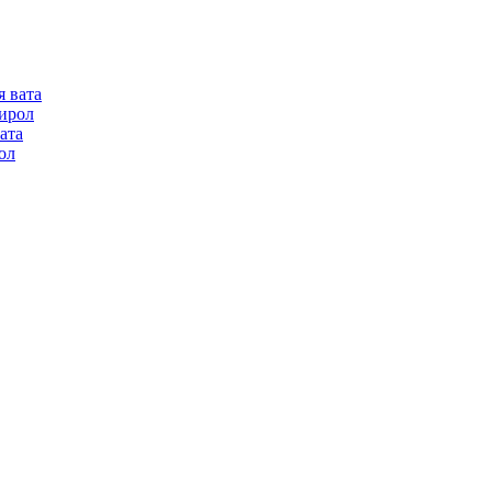
я вата
ирол
ата
ол