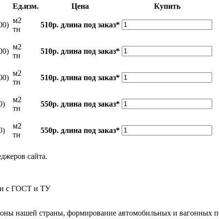
Ед.изм.
Цена
Купить
м2
00)
510р.
длина под заказ*
тн
м2
00)
510р.
длина под заказ*
тн
м2
00)
510р.
длина под заказ*
тн
м2
0)
550р.
длина под заказ*
тн
м2
0)
550р.
длина под заказ*
тн
еджеров сайта.
ии с ГОСТ и ТУ
гионы нашей страны, формирование автомобильных и вагонных п