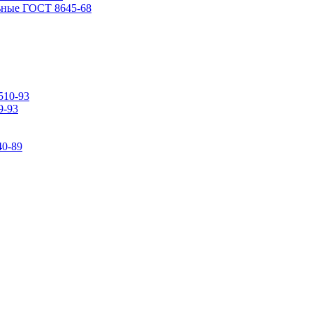
ьные ГОСТ 8645-68
510-93
9-93
0-89