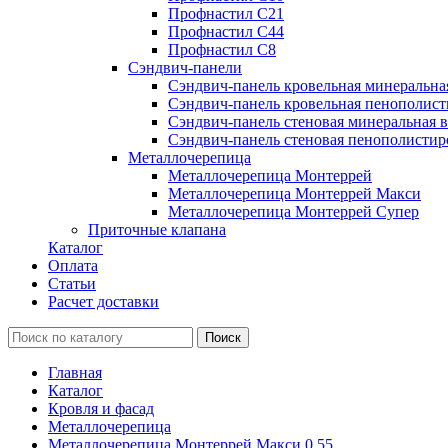
Профнастил С21
Профнастил С44
Профнастил С8
Сэндвич-панели
Сэндвич-панель кровельная минеральна
Сэндвич-панель кровельная пенополист
Сэндвич-панель стеновая минеральная в
Сэндвич-панель стеновая пенополистир
Металлочерепица
Металлочерепица Монтеррей
Металлочерепица Монтеррей Макси
Металлочерепица Монтеррей Супер
Приточные клапана
Каталог
Оплата
Статьи
Расчет доставки
Главная
Каталог
Кровля и фасад
Металлочерепица
Металлочерепица Монтеррей Макси 0,55