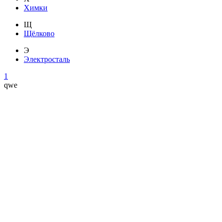
Химки
Щ
Щёлково
Э
Электросталь
1
qwe