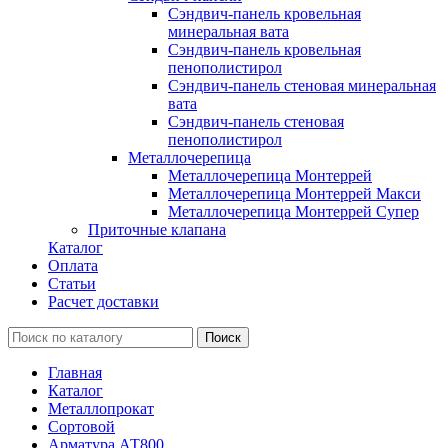
Сэндвич-панель кровельная
минеральная вата
Сэндвич-панель кровельная
пенополистирол
Сэндвич-панель стеновая минеральная
вата
Сэндвич-панель стеновая
пенополистирол
Металлочерепица
Металлочерепица Монтеррей
Металлочерепица Монтеррей Макси
Металлочерепица Монтеррей Супер
Приточные клапана
Каталог
Оплата
Статьи
Расчет доставки
Главная
Каталог
Металлопрокат
Сортовой
Арматура АТ800