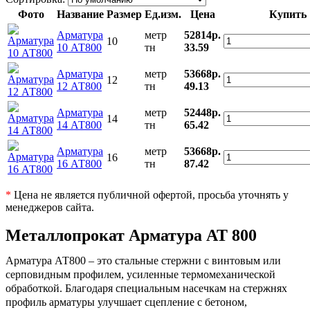
Фото
Название
Размер
Ед.изм.
Цена
Купить
Арматура
метр
52814р.
10
10 АТ800
тн
33.59
Арматура
метр
53668р.
12
12 АТ800
тн
49.13
Арматура
метр
52448р.
14
14 АТ800
тн
65.42
Арматура
метр
53668р.
16
16 АТ800
тн
87.42
*
Цена не является публичной офертой, просьба уточнять у
менеджеров сайта.
Металлопрокат Арматура АТ 800
Арматура АТ800
– это стальные стержни с винтовым или
серповидным профилем, усиленные термомеханической
обработкой. Благодаря специальным насечкам на стержнях
профиль арматуры улучшает сцепление с бетоном,