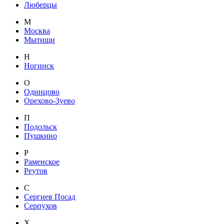
Люберцы
М
Москва
Мытищи
Н
Ногинск
О
Одинцово
Орехово-Зуево
П
Подольск
Пушкино
Р
Раменское
Реутов
С
Сергиев Посад
Серпухов
Х