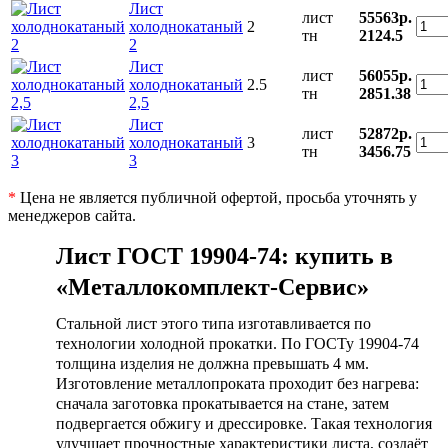
Лист
лист
55563р.
холоднокатаный
2
тн
2124.5
2
Лист
лист
56055р.
холоднокатаный
2.5
тн
2851.38
2,5
Лист
лист
52872р.
холоднокатаный
3
тн
3456.75
3
*
Цена не является публичной офертой, просьба уточнять у
менеджеров сайта.
Лист ГОСТ 19904-74
: купить в
«Металлокомплект-Сервис»
Стальной лист этого типа изготавливается по
технологии холодной прокатки. По ГОСТу 19904-74
толщина изделия не должна превышать 4 мм.
Изготовление металлопроката проходит без нагрева:
сначала заготовка прокатывается на стане, затем
подвергается обжигу и дрессировке. Такая технология
улучшает прочностные характеристики листа, создаёт