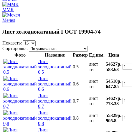
ММК
Мечел
Лист холоднокатаный ГОСТ 19904-74
Показать:
Сортировка:
Фото
Название
Размер
Ед.изм.
Цена
Лист
лист
54627р.
холоднокатаный
0.5
тн
583.63
0,5
Лист
лист
54510р.
холоднокатаный
0.6
тн
647.85
0,6
Лист
лист
54627р.
холоднокатаный
0.7
тн
773.33
0,7
Лист
лист
55329р.
холоднокатаный
0.8
тн
905.8
0,8
Лист