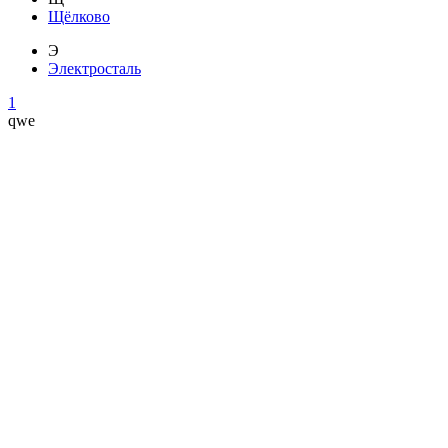
Щёлково
Э
Электросталь
1
qwe