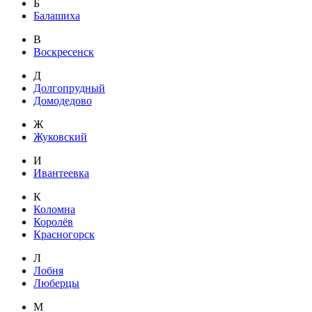
Б
Балашиха
В
Воскресенск
Д
Долгопрудный
Домодедово
Ж
Жуковский
И
Ивантеевка
К
Коломна
Королёв
Красногорск
Л
Лобня
Люберцы
М