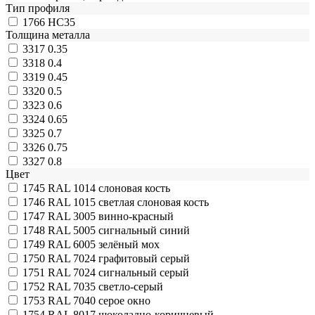
Тип профиля
1766
НС35
Толщина металла
3317
0.35
3318
0.4
3319
0.45
3320
0.5
3323
0.6
3324
0.65
3325
0.7
3326
0.75
3327
0.8
Цвет
1745
RAL 1014 слоновая кость
1746
RAL 1015 светлая слоновая кость
1747
RAL 3005 винно-красный
1748
RAL 5005 сигнальный синий
1749
RAL 6005 зелёный мох
1750
RAL 7024 графитовый серый
1751
RAL 7024 сигнальный серый
1752
RAL 7035 светло-серый
1753
RAL 7040 серое окно
1754
RAL 8017 шоколадно-коричневый