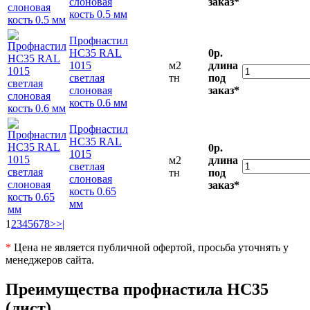
слоновая
заказ*
кость 0.5 мм
Профнастил
НС35 RAL
0р.
1015
м2
длина
светлая
тн
под
слоновая
заказ*
кость 0.6 мм
Профнастил
НС35 RAL
0р.
1015
м2
длина
светлая
тн
под
слоновая
заказ*
кость 0.65
мм
1
2
3
4
5
6
7
8
>
>|
*
Цена не является публичной офертой, просьба уточнять у
менеджеров сайта.
Преимущества
профнастила НС35
(лист)