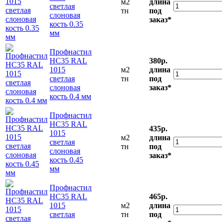
м2
длина
светлая
тн
под
слоновая
заказ*
кость 0.35
мм
Профнастил
НС35 RAL
380р.
1015
м2
длина
светлая
тн
под
слоновая
заказ*
кость 0.4 мм
Профнастил
НС35 RAL
435р.
1015
м2
длина
светлая
тн
под
слоновая
заказ*
кость 0.45
мм
Профнастил
НС35 RAL
465р.
1015
м2
длина
светлая
тн
под