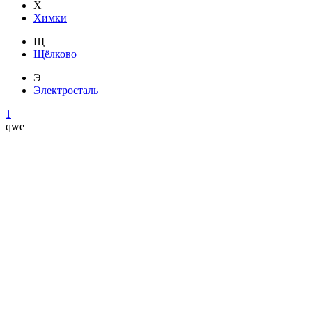
Х
Химки
Щ
Щёлково
Э
Электросталь
1
qwe