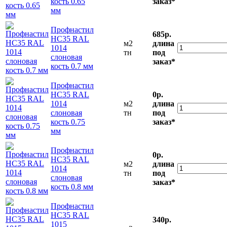
кость 0.65
заказ*
мм
Профнастил
685р.
НС35 RAL
м2
длина
1014
тн
под
слоновая
заказ*
кость 0.7 мм
Профнастил
НС35 RAL
0р.
1014
м2
длина
слоновая
тн
под
кость 0.75
заказ*
мм
Профнастил
0р.
НС35 RAL
м2
длина
1014
тн
под
слоновая
заказ*
кость 0.8 мм
Профнастил
НС35 RAL
340р.
1015