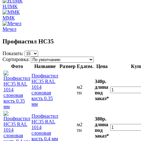
НЛМК
ММК
Мечел
Профнастил НС35
Показать:
Сортировка:
Фото
Название
Размер
Ед.изм.
Цена
Куп
Профнастил
НС35 RAL
340р.
1014
м2
длина
слоновая
тн
под
кость 0.35
заказ*
мм
Профнастил
380р.
НС35 RAL
м2
длина
1014
тн
под
слоновая
заказ*
кость 0.4 мм