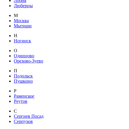
Лобня
Люберцы
М
Москва
Мытищи
Н
Ногинск
О
Одинцово
Орехово-Зуево
П
Подольск
Пушкино
Р
Раменское
Реутов
С
Сергиев Посад
Серпухов