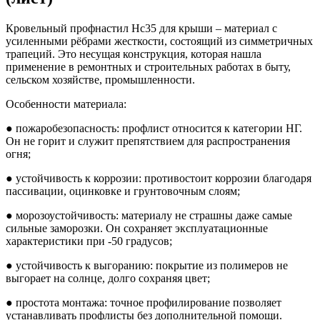
Кровельный профнастил Нс35 для крыши
– материал с
усиленными рёбрами жесткости, состоящий из симметричных
трапеций. Это несущая конструкция, которая нашла
применение в ремонтных и строительных работах в быту,
сельском хозяйстве, промышленности.
Особенности материала:
●
пожаробезопасность: профлист относится к категории НГ.
Он не горит и служит препятствием для распространения
огня;
●
устойчивость к коррозии: противостоит коррозии благодаря
пассивации, оцинковке и грунтовочным слоям;
●
морозоустойчивость: материалу не страшны даже самые
сильные заморозки. Он сохраняет эксплуатационные
характеристики при -50 градусов;
●
устойчивость к выгоранию: покрытие из полимеров не
выгорает на солнце, долго сохраняя цвет;
●
простота монтажа: точное профилирование позволяет
устанавливать профлисты без дополнительной помощи.