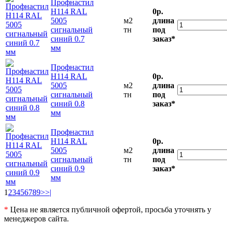
Профнастил
Н114 RAL
0р.
5005
м2
длина
сигнальный
тн
под
синий 0.7
заказ*
мм
Профнастил
Н114 RAL
0р.
5005
м2
длина
сигнальный
тн
под
синий 0.8
заказ*
мм
Профнастил
Н114 RAL
0р.
5005
м2
длина
сигнальный
тн
под
синий 0.9
заказ*
мм
1
2
3
4
5
6
7
8
9
>
>|
*
Цена не является публичной офертой, просьба уточнять у
менеджеров сайта.