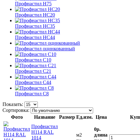
Профнастил Н75
Профнастил НС20
Профнастил НС35
Профнастил НС44
Профнастил оцинкованный
Профнастил С10
Профнастил С21
Профнастил С44
Профнастил С8
Показать:
Сортировка:
Фото
Название
Размер
Ед.изм.
Цена
Куп
Профнастил
0р.
Н114 RAL
м2
длина
1014