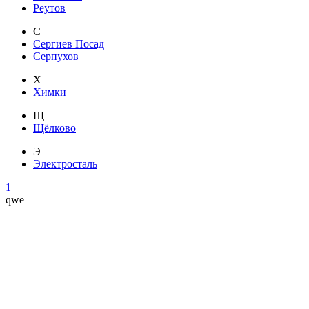
Реутов
С
Сергиев Посад
Серпухов
Х
Химки
Щ
Щёлково
Э
Электросталь
1
qwe