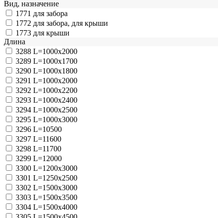
Вид, назначение
1771
для забора
1772
для забора, для крыши
1773
для крыши
Длина
3288
L=1000x2000
3289
L=1000х1700
3290
L=1000х1800
3291
L=1000х2000
3292
L=1000х2200
3293
L=1000х2400
3294
L=1000х2500
3295
L=1000х3000
3296
L=10500
3297
L=11600
3298
L=11700
3299
L=12000
3300
L=1200x3000
3301
L=1250x2500
3302
L=1500x3000
3303
L=1500x3500
3304
L=1500x4000
3305
L=1500x4500