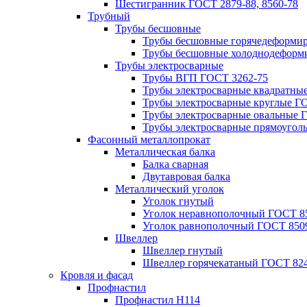
Шестигранник ГОСТ 2879-88, 8560-78
Трубный
Трубы бесшовные
Трубы бесшовные горячедеформи
Трубы бесшовные холоднодеформ
Трубы электросварные
Трубы ВГП ГОСТ 3262-75
Трубы электросварные квадратны
Трубы электросварные круглые Г
Трубы электросварные овальные 
Трубы электросварные прямоугол
Фасонный металлопрокат
Металлическая балка
Балка сварная
Двутавровая балка
Металлический уголок
Уголок гнутый
Уголок неравнополочный ГОСТ 8
Уголок равнополочный ГОСТ 850
Швеллер
Швеллер гнутый
Швеллер горячекатаный ГОСТ 824
Кровля и фасад
Профнастил
Профнастил Н114