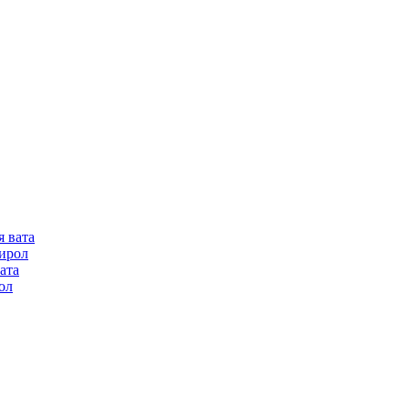
я вата
ирол
ата
ол