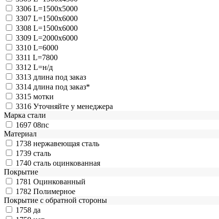
3306
L=1500x5000
3307
L=1500x6000
3308
L=1500х6000
3309
L=2000x6000
3310
L=6000
3311
L=7800
3312
L=н/д
3313
длина под заказ
3314
длина под заказ*
3315
мотки
3316
Уточняйте у менеджера
Марка стали
1697
08пс
Материал
1738
нержавеющая сталь
1739
сталь
1740
сталь оцинкованная
Покрытие
1781
Оцинкованный
1782
Полимерное
Покрытие с обратной стороны
1758
да